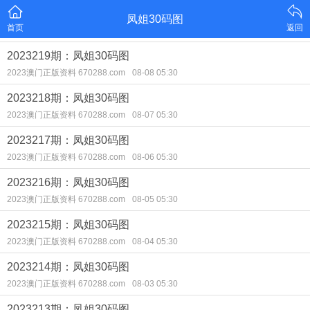
凤姐30码图
首页
返回
2023219期：凤姐30码图
2023澳门正版资料 670288.com
08-08 05:30
2023218期：凤姐30码图
2023澳门正版资料 670288.com
08-07 05:30
2023217期：凤姐30码图
2023澳门正版资料 670288.com
08-06 05:30
2023216期：凤姐30码图
2023澳门正版资料 670288.com
08-05 05:30
2023215期：凤姐30码图
2023澳门正版资料 670288.com
08-04 05:30
2023214期：凤姐30码图
2023澳门正版资料 670288.com
08-03 05:30
2023213期：凤姐30码图