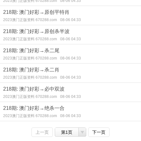
2023澳门正版资料 670288.com
08-06 04:33
218期: 澳门好彩→原创平特肖
2023澳门正版资料 670288.com
08-06 04:33
218期: 澳门好彩→原创杀半波
2023澳门正版资料 670288.com
08-06 04:33
218期: 澳门好彩→杀二尾
2023澳门正版资料 670288.com
08-06 04:33
218期: 澳门好彩→杀二肖
2023澳门正版资料 670288.com
08-06 04:33
218期: 澳门好彩→必中双波
2023澳门正版资料 670288.com
08-06 04:33
218期: 澳门好彩→绝杀一合
2023澳门正版资料 670288.com
08-06 04:33
上一页
第1页
下一页