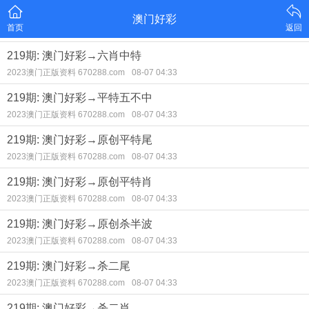
澳门好彩
首页
返回
219期: 澳门好彩→六肖中特
2023澳门正版资料 670288.com
08-07 04:33
219期: 澳门好彩→平特五不中
2023澳门正版资料 670288.com
08-07 04:33
219期: 澳门好彩→原创平特尾
2023澳门正版资料 670288.com
08-07 04:33
219期: 澳门好彩→原创平特肖
2023澳门正版资料 670288.com
08-07 04:33
219期: 澳门好彩→原创杀半波
2023澳门正版资料 670288.com
08-07 04:33
219期: 澳门好彩→杀二尾
2023澳门正版资料 670288.com
08-07 04:33
219期: 澳门好彩→杀二肖