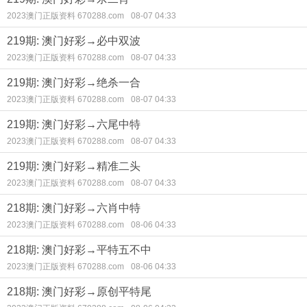
2023澳门正版资料 670288.com
08-07 04:33
219期: 澳门好彩→必中双波
2023澳门正版资料 670288.com
08-07 04:33
219期: 澳门好彩→绝杀一合
2023澳门正版资料 670288.com
08-07 04:33
219期: 澳门好彩→六尾中特
2023澳门正版资料 670288.com
08-07 04:33
219期: 澳门好彩→精准二头
2023澳门正版资料 670288.com
08-07 04:33
218期: 澳门好彩→六肖中特
2023澳门正版资料 670288.com
08-06 04:33
218期: 澳门好彩→平特五不中
2023澳门正版资料 670288.com
08-06 04:33
218期: 澳门好彩→原创平特尾