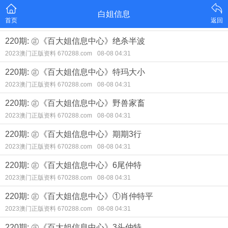
白姐信息
首页
返回
220期: ㊣《百大姐信息中心》绝杀半波
2023澳门正版资料 670288.com
08-08 04:31
220期: ㊣《百大姐信息中心》特玛大小
2023澳门正版资料 670288.com
08-08 04:31
220期: ㊣《百大姐信息中心》野兽家畜
2023澳门正版资料 670288.com
08-08 04:31
220期: ㊣《百大姐信息中心》期期3行
2023澳门正版资料 670288.com
08-08 04:31
220期: ㊣《百大姐信息中心》6尾仲特
2023澳门正版资料 670288.com
08-08 04:31
220期: ㊣《百大姐信息中心》①肖仲特平
2023澳门正版资料 670288.com
08-08 04:31
220期: ㊣《百大姐信息中心》3头仲特