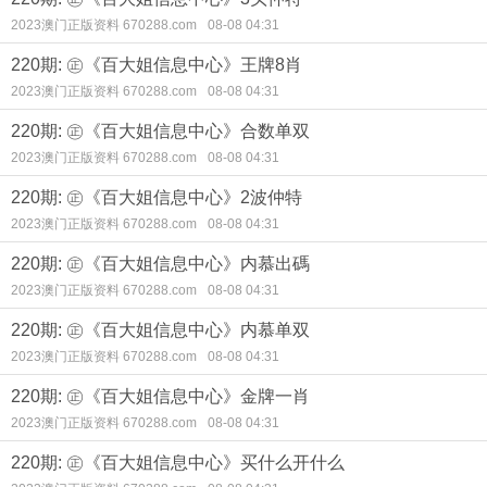
2023澳门正版资料 670288.com
08-08 04:31
220期: ㊣《百大姐信息中心》王牌8肖
2023澳门正版资料 670288.com
08-08 04:31
220期: ㊣《百大姐信息中心》合数单双
2023澳门正版资料 670288.com
08-08 04:31
220期: ㊣《百大姐信息中心》2波仲特
2023澳门正版资料 670288.com
08-08 04:31
220期: ㊣《百大姐信息中心》内慕出碼
2023澳门正版资料 670288.com
08-08 04:31
220期: ㊣《百大姐信息中心》内慕单双
2023澳门正版资料 670288.com
08-08 04:31
220期: ㊣《百大姐信息中心》金牌一肖
2023澳门正版资料 670288.com
08-08 04:31
220期: ㊣《百大姐信息中心》买什么开什么