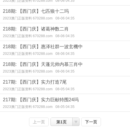
2023澳门正版资料 670288.com
08-06 04:35
218期: 【西门庆】七匹狼十二玛
2023澳门正版资料 670288.com
08-06 04:35
218期: 【西门庆】诸葛神数二肖
2023澳门正版资料 670288.com
08-06 04:35
218期: 【西门庆】惠泽社群一波玄機中
2023澳门正版资料 670288.com
08-06 04:35
218期: 【西门庆】天蓬元帅内慕三肖中
2023澳门正版资料 670288.com
08-06 04:35
217期: 【西门庆】实力打造7尾
2023澳门正版资料 670288.com
08-05 04:35
217期: 【西门庆】实力巨献特围24玛
2023澳门正版资料 670288.com
08-05 04:35
上一页
第1页
下一页