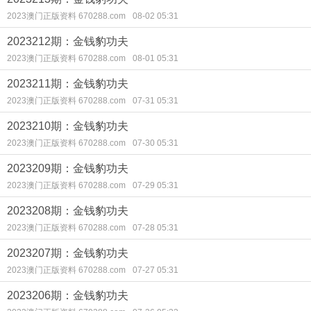
2023澳门正版资料 670288.com
08-02 05:31
2023212期：金钱豹功夫
2023澳门正版资料 670288.com
08-01 05:31
2023211期：金钱豹功夫
2023澳门正版资料 670288.com
07-31 05:31
2023210期：金钱豹功夫
2023澳门正版资料 670288.com
07-30 05:31
2023209期：金钱豹功夫
2023澳门正版资料 670288.com
07-29 05:31
2023208期：金钱豹功夫
2023澳门正版资料 670288.com
07-28 05:31
2023207期：金钱豹功夫
2023澳门正版资料 670288.com
07-27 05:31
2023206期：金钱豹功夫