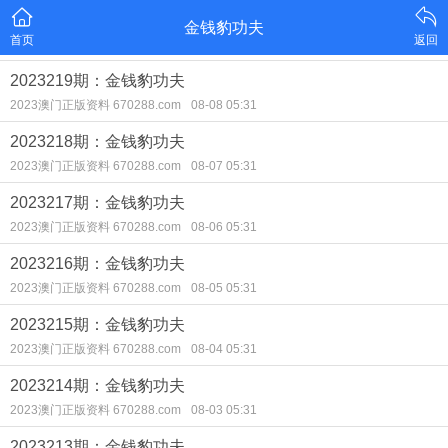
金钱豹功夫
首页
返回
2023219期：金钱豹功夫
2023澳门正版资料 670288.com
08-08 05:31
2023218期：金钱豹功夫
2023澳门正版资料 670288.com
08-07 05:31
2023217期：金钱豹功夫
2023澳门正版资料 670288.com
08-06 05:31
2023216期：金钱豹功夫
2023澳门正版资料 670288.com
08-05 05:31
2023215期：金钱豹功夫
2023澳门正版资料 670288.com
08-04 05:31
2023214期：金钱豹功夫
2023澳门正版资料 670288.com
08-03 05:31
2023213期：金钱豹功夫