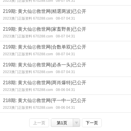
2023澳门正版资料 670288.com
08-07 04:31
219期: 黄大仙㊣救世网(精選两波)已公开
2023澳门正版资料 670288.com
08-07 04:31
219期: 黄大仙㊣救世网(家畜野兽)已公开
2023澳门正版资料 670288.com
08-07 04:31
219期: 黄大仙㊣救世网(合数单双)已公开
2023澳门正版资料 670288.com
08-07 04:31
219期: 黄大仙㊣救世网(必杀一头)已公开
2023澳门正版资料 670288.com
08-07 04:31
218期: 黄大仙㊣救世网(两肖爆特)已公开
2023澳门正版资料 670288.com
08-06 04:31
218期: 黄大仙㊣救世网(平一中一)已公开
2023澳门正版资料 670288.com
08-06 04:31
上一页
第1页
下一页